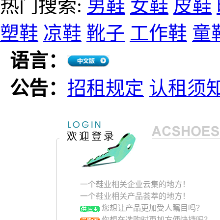
热门搜索:
男鞋
女鞋
皮鞋
塑鞋
凉鞋
靴子
工作鞋
童
语言：
公告：
招租规定
认租须
一个鞋业相关企业云集的地方！
一个鞋业相关产品荟萃的地方！
您想让产品更加受人瞩目吗？
你想在选购时更加方便快捷吗？