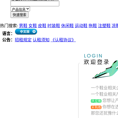
热门搜索:
男鞋
女鞋
皮鞋
时装鞋
休闲鞋
运动鞋
拖鞋
注塑鞋
凉
语言：
公告：
招租规定
认租须知
《认租协议》
一个鞋业相关
一个鞋业相关
您想让
你想在
那您还犹豫什