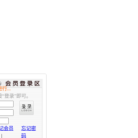
...
“登录”即可。
记会员
忘记密
|
码