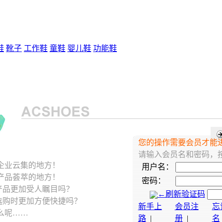
鞋
靴子
工作鞋
童鞋
婴儿鞋
功能鞋
您的操作需要会员才能进行
请输入会员名和密码，按
企业云集的地方！
用户名：
产品荟萃的地方！
密码：
产品更加受人瞩目吗？
←刷新验证码
选购时更加方便快捷吗？
新手上
会员注
忘
么呢……
路
|
册
|
名