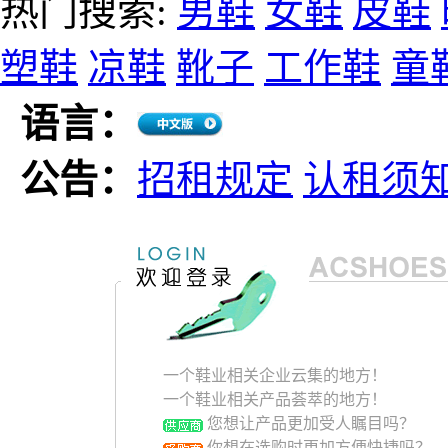
热门搜索:
男鞋
女鞋
皮鞋
塑鞋
凉鞋
靴子
工作鞋
童
语言：
公告：
招租规定
认租须
一个鞋业相关企业云集的地方！
一个鞋业相关产品荟萃的地方！
您想让产品更加受人瞩目吗？
你想在选购时更加方便快捷吗？