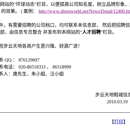
网站的“环球动态”栏目，以便提高公司知名度，树立品牌形象，
的效果。
(
案例：
http://www.shoesworld.net/News/Detail/12406.ht
外，有需要招聘的公司档口，均可联系本信息部，
然后把招聘信
部，由信息专员整合
并发布到本网站的“
人才招聘
”栏目。
祝步云天地各商户生意兴隆、财源广进！
系
QQ
：
876129697
系电话：
020-86518333
、
86518999
系人：唐先生、朱小姐、汪小姐
步云天地鞋城信
2010.0
【
打印
】