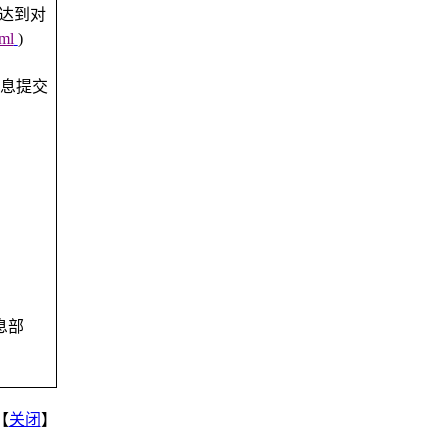
达到对
ml
)
息提交
息部
3.19
【
关闭
】