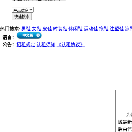
热门搜索:
男鞋
女鞋
皮鞋
时装鞋
休闲鞋
运动鞋
拖鞋
注塑鞋
凉
语言：
公告：
招租规定
认租须知
《认租协议》
为
城最新
后由信