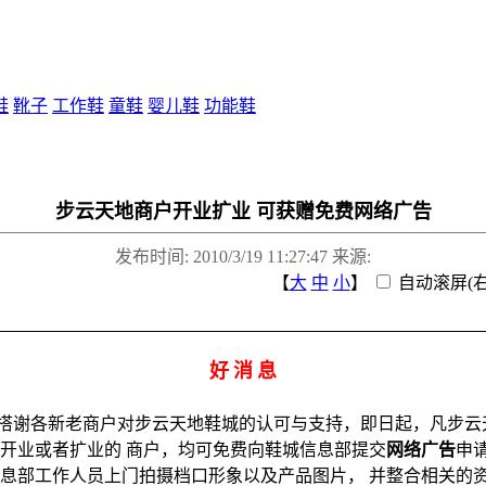
鞋
靴子
工作鞋
童鞋
婴儿鞋
功能鞋
步云天地商户开业扩业 可获赠免费网络广告
发布时间:
2010/3/19 11:27:47
来源:
【
大
中
小
】
自动滚屏(右
好
消
息
搭谢各新老商户对步云天地鞋城的认可与支持，即日起，凡步云
开业或者扩业的
商户，均可免费向鞋城信息部提交
网络广告
申
息部工作人员上门拍摄档口形象以及产品图片，
并整合相关的