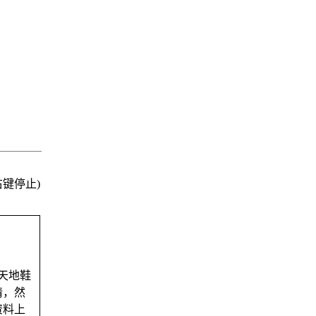
键停止)
天地鞋
请，然
资料上