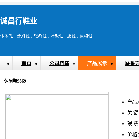
诚昌行鞋业
休闲鞋 , 沙滩鞋 , 旅游鞋 , 滑板鞋 , 波鞋 , 运动鞋
首页
公司档案
产品展示
联系
休闲鞋S369
产品
关 键
联 系
价格