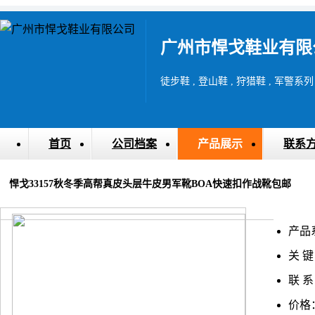
广州市悍戈鞋业有限
徒步鞋 , 登山鞋 , 狩猎鞋 , 军警系列
首页
公司档案
产品展示
联系
悍戈33157秋冬季高帮真皮头层牛皮男军靴BOA快速扣作战靴包邮
产品
关 键
联 系
价格