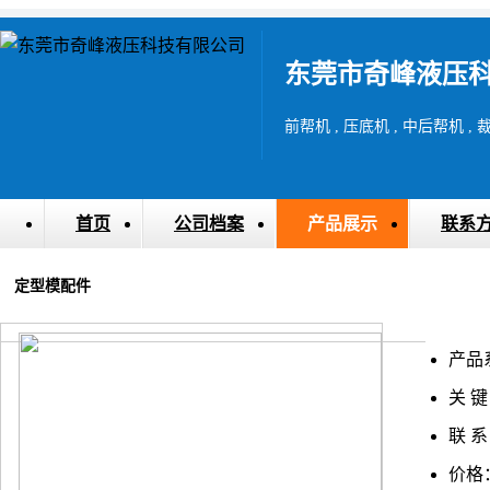
东莞市奇峰液压
前帮机 , 压底机 , 中后帮机 , 
首页
公司档案
产品展示
联系
定型模配件
产品
关 键
联 系
价格