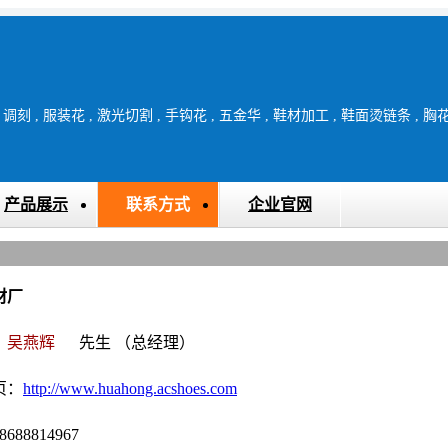
产品展示
联系方式
企业官网
材厂
：
吴燕辉
先生
（总经理）
页：
http://www.huahong.acshoes.com
688814967