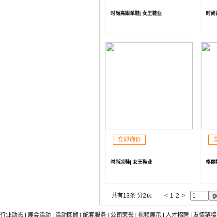
时尚高跟单鞋| 女王鞋业
时尚
立即询价
时尚凉鞋| 女王鞋业
格丽
共有13条 分2页
<
1
2
>
行业动态
|
展会活动
|
活动回顾
|
配套服务
|
公司荣誉
|
视频展示
|
人才招聘
|
友情链接