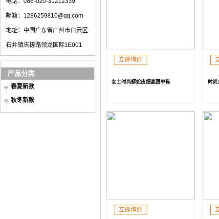
电话：086-020-31212339
邮箱：1286259810@qq.com
地址：中国广东省广州市白云区
石井镇庆槎路领龙国际1E001
立即询价
产品分类
女士时尚蟒蛇皮细高跟单鞋
时尚
春夏新款
秋冬新款
立即询价