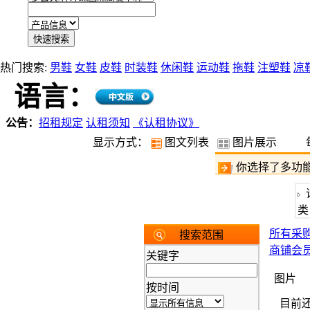
热门搜索:
男鞋
女鞋
皮鞋
时装鞋
休闲鞋
运动鞋
拖鞋
注塑鞋
凉
语言：
公告：
招租规定
认租须知
《认租协议》
显示方式：
图文列表
图片展示
你选择了
多功
类
所有采
搜索范围
商铺会
关键字
图片
按时间
目前还