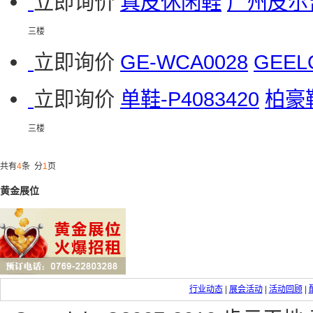
立即询价
真皮休闲鞋
广州皮尔
三楼
立即询价
GE-WCA0028
GEELO
立即询价
单鞋-P4083420
柏豪
三楼
共有
4
条 分
1
页
黄金展位
行业动态
|
展会活动
|
活动回顾
|